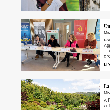
Un
Mis
Pou
Agg
– h
dro
Lir
La
Mis
À l
enf