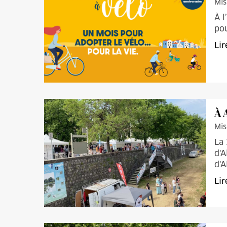
Mis
À l
pou
Lir
À 
Mis
La 
d'A
d'A
Lir