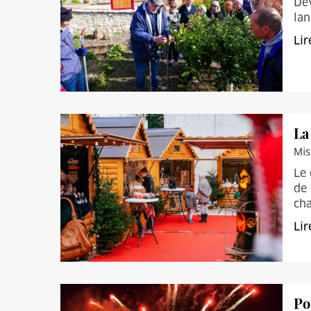
Dev
lan
Lir
La
Mis
Le 
de 
cha
Lir
Po