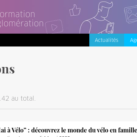
nformation
glomération
Actualités
Ag
ons
42 au total.
ai à Vélo” : découvrez le monde du vélo en famill