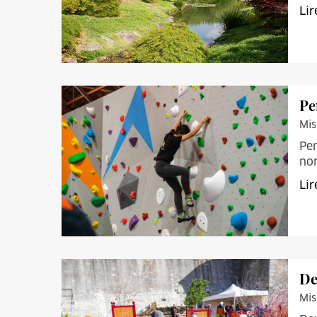
Lir
Pe
Mis
Pen
nom
Lir
De
Mis