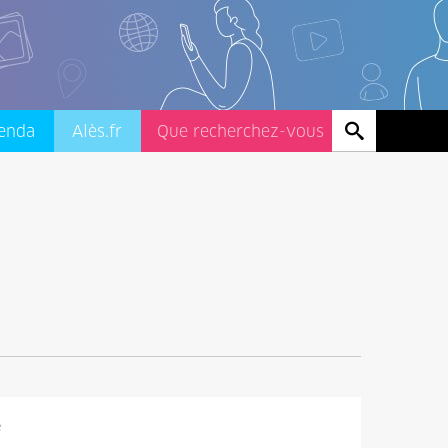
enda
Alès.fr
e