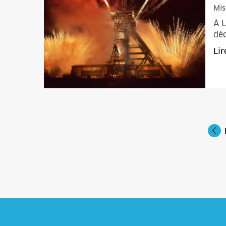
Mis
À 
dé
Lir