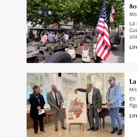
80
Mis
La 
Gue
Vil
Lir
La
Mis
En 
fig
Lir