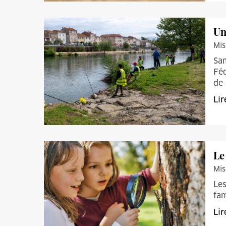
Un
Mis
Sam
Féd
de 
Lir
Le
Mis
Les
fam
Lir