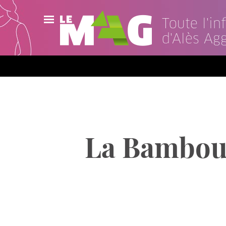
Toute l'i
d'Alès Ag
Actualités
Agenda
Publications
Vidéos
La Bambous
Contact