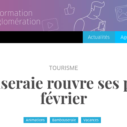
nformation
glomération
Actualités
Ag
TOURISME
eraie rouvre ses p
février
Animations
Bambouseraie
Vacances