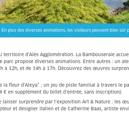
En plus des diverses animations, les visiteurs peuvent bien sûr 
 du territoire d’Alès Agglomération. La Bambouseraie accu
e parc propose diverses animations. Entre autres : un ateli
11h à 12h, et de 14h à 17h. Découvrez des œuvres surprena
a fleur d’Aleya” ; un jeu de piste familial à travers le 
(4 € en supplément du billet d’entrée, sans inscription).
laisser surprendre par l’exposition Art & Nature : les œu
teur et designer italien et de Catherine Baas, artiste en