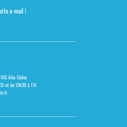
ite e-mail !
0105 Alès Cédex
h15 et de 13h30 à 17h
o.fr