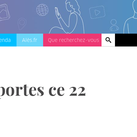
enda
Alès.fr
ortes ce 22