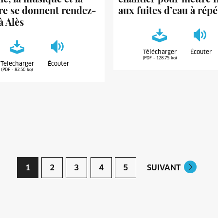
re se donnent rendez-
aux fuites d’eau à répé
à Alès
Télécharger
Écouter
(PDF - 128.75 ko)
Télécharger
Écouter
(PDF - 82.50 ko)
1
2
3
4
5
SUIVANT