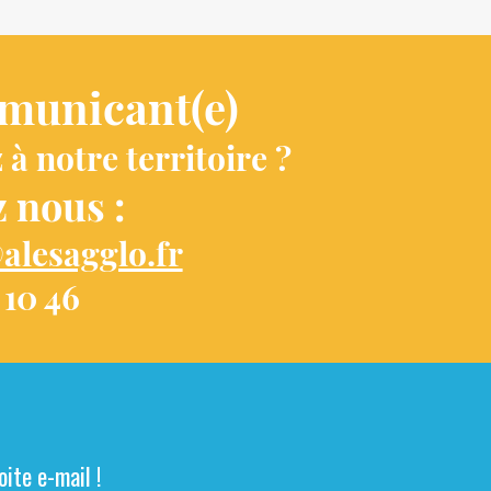
municant(e)
 à notre territoire ?
 nous :
alesagglo.fr
 10 46
ite e-mail !