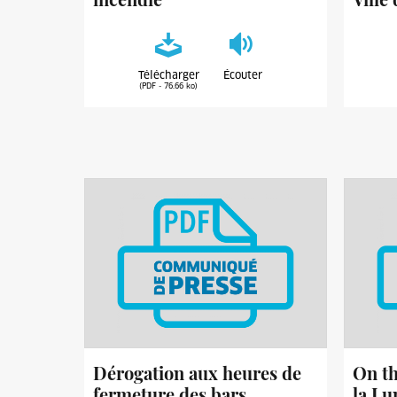
Télécharger
Écouter
(PDF - 76.66 ko)
Dérogation aux heures de
On th
fermeture des bars,
la Lu