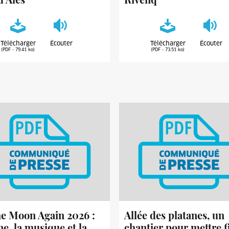
Télécharger
Écouter
Télécharger
Écouter
(PDF - 79.41 ko)
(PDF - 73.51 ko)
e Moon Again 2026 :
Allée des platanes, un
ne, la musique et la
chantier pour mettre f