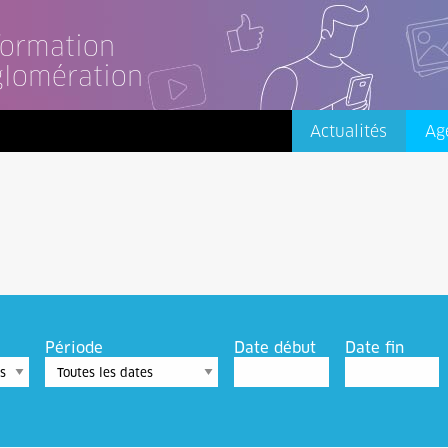
nformation
glomération
Actualités
Ag
Période
Date début
Date fin