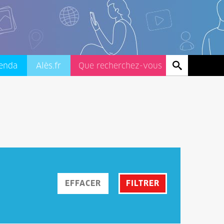
enda
Alès.fr
EFFACER
FILTRER