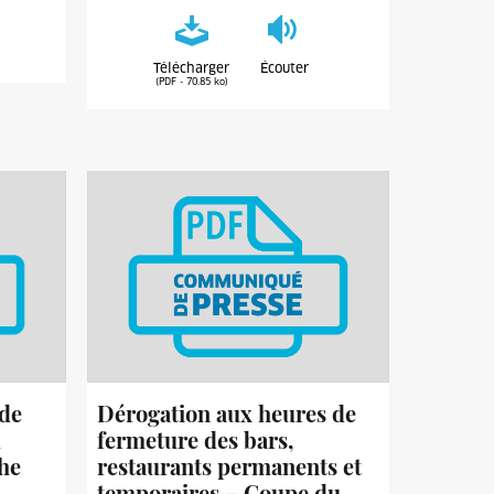
Télécharger
Écouter
(PDF - 70.85 ko)
 de
Dérogation aux heures de
u
fermeture des bars,
phe
restaurants permanents et
temporaires – Coupe du