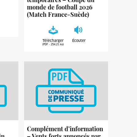
monde de football 2026
(Match France-Suède)
Télécharger
Écouter
(PDF - 254.21 ko)
Complément d’information
in
– Vents forts annoncés par