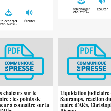
Télécharger
Écouter
(PDF - 77.12 ko)
Télécharger
Écouter
(PDF - 144.39 ko)
s chaleurs sur le
Liquidation judiciaire
oire : les points de
Sauramps, réaction d
heur à connaitre sur la
maire d’Alès, Christo
d’Alès
Rivenq