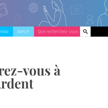
enda
Alès.fr
rez-vous à
Ardent