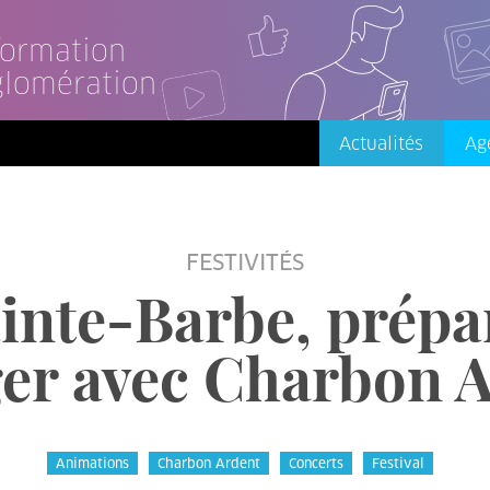
nformation
glomération
Actualités
Ag
FESTIVITÉS
ainte-Barbe, prépa
er avec Charbon 
Animations
Charbon Ardent
Concerts
Festival