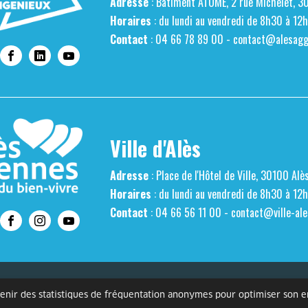
Adresse
: Bâtiment ATOME, 2 rue Michelet, 3
Horaires
: du lundi au vendredi de 8h30 à 12
Contact
: 04 66 78 89 00 -
contact@alesaggl
Ville d'Alès
Adresse
: Place de l'Hôtel de Ville, 30100 Alè
Horaires
: du lundi au vendredi de 8h30 à 12
Contact
: 04 66 56 11 00 -
contact@ville-ale
s personnelles
Mentions légales
Gestion des cookies
Accessibilité
btenir des statistiques de fréquentation anonymes pour optimiser son 