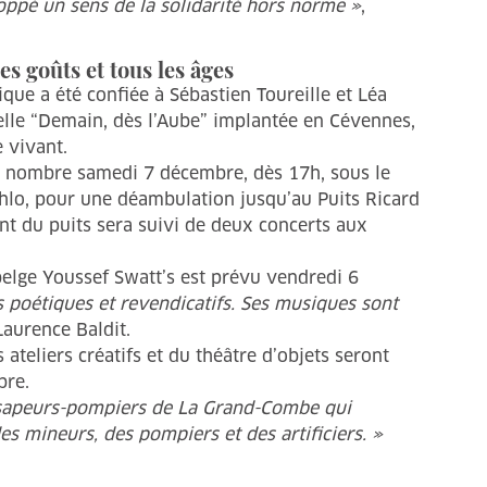
loppé un sens de la solidarité hors norme »
,
es goûts et tous les âges
ue a été confiée à Sébastien Toureille et Léa
elle “Demain, dès l’Aube” implantée en Cévennes,
 vivant.
n nombre samedi 7 décembre, dès 17h, sous le
Kahlo, pour une déambulation jusqu’au Puits Ricard
t du puits sera suivi de deux concerts aux
belge Youssef Swatt’s est prévu vendredi 6
̀s poétiques et revendicatifs. Ses musiques sont
 Laurence Baldit.
ateliers créatifs et du théâtre d’objets seront
bre.
es sapeurs-pompiers de La Grand-Combe qui
des mineurs, des pompiers et des artificiers. »