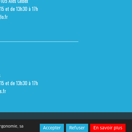
0105 Alès Cédex
h15 et de 13h30 à 17h
o.fr
s
h15 et de 13h30 à 17h
s.fr
Espace presse
Contact
ergonomie, sa
Accepter
Refuser
En savoir plus