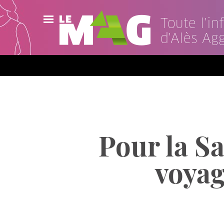
Toute l'i
d'Alès Ag
Actualités
Agenda
Publications
Vidéos
Pour la S
Contact
voyag