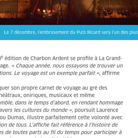
Le 7 décembre, l’embrasement du Puts Ricard sera l’un des plus 
e
8
édition de Charbon Ardent se profile à La Grand-
yage.
« Chaque année, nous essayons de trouver un
ations. Le voyage est un exemple parfait »
, affirme
iquer son propre carnet de voyage au gré des
théâtraux, oniriques, musicaux et même
mble, dans le temps d’abord, en rendant hommage
ravers les cultures du
monde »
, poursuit Laurence
rylou Dumas, illustre parfaitement cette volonté avec
n de tous. L’affiche fait référence à l’histoire de
s de toutes parts au fil du temps pour participer à