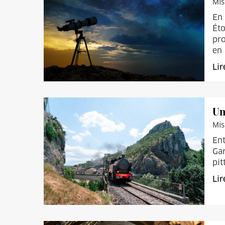
Mis
En 
Ét
pro
en 
Lir
Un
Mis
Ent
Gar
pit
Lir