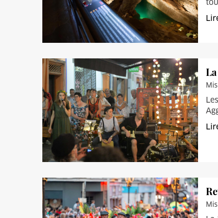
tou
Lir
La
Mis
Les
Ag
Lir
Re
Mis