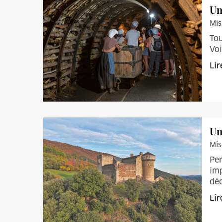
Un
Mis
Tou
Voi
Lir
Un
Mis
Per
imp
dé
Lir