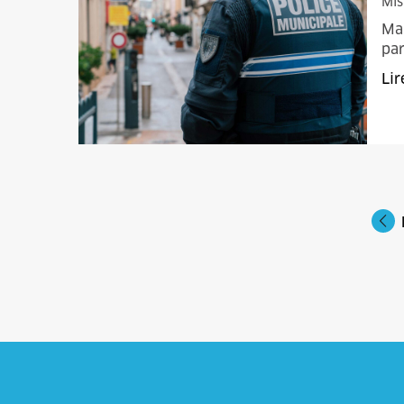
Mis
Mar
par
Lir