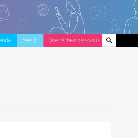
enda
Alès.fr