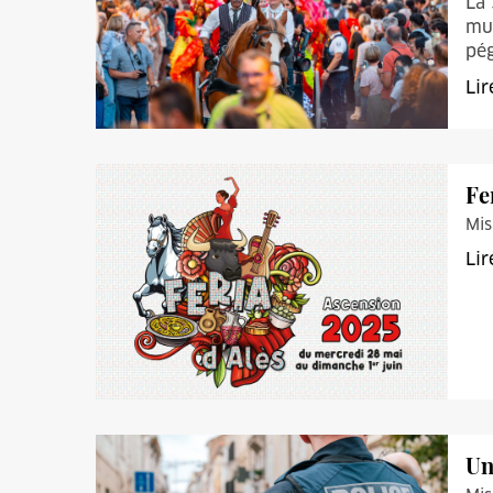
La 
mus
pég
Lir
Fe
Mis
Lir
Un