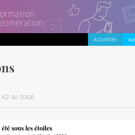
nformation
glomération
Actualités
Ag
ons
42 au total.
 été sous les étoiles