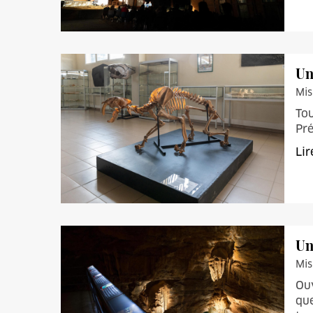
Un
Mis
Tou
Pr
Lir
Un
Mis
Ouv
que