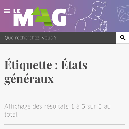
Actualités
Agenda
Publications
Étiquette :
États
Vidéos
généraux
Contact
Affichage des résultats 1 à 5 sur 5 au
total.