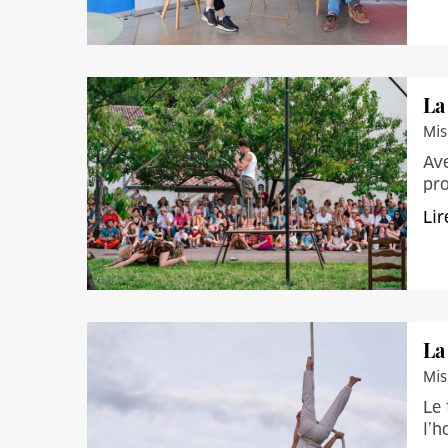
La
Mis
Ave
pr
Lir
La
Mis
Le 
l’h