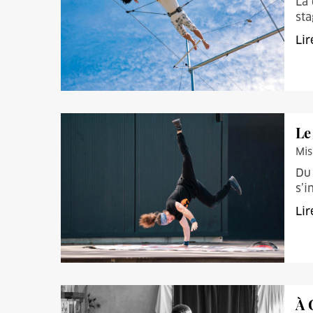
La 
sta
Lir
Le
Mis
Du 
s’i
Lir
À 