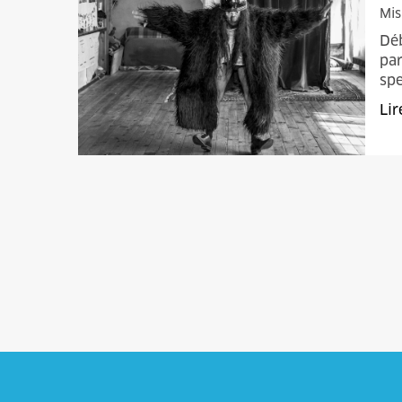
Mis
Déb
par
spe
Lir