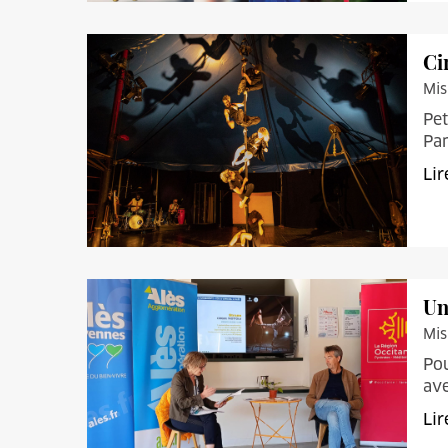
Ci
Mis
Pet
Pan
Lir
Un
Mis
Pou
ave
Lir