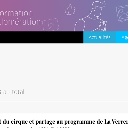
nformation
glomération
Actualités
Ag
 au total.
t du cirque et partage au programme de La Verrer