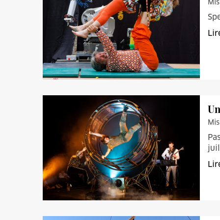
Mis
Spe
Lir
Un
Mis
Pas
juil
Lir