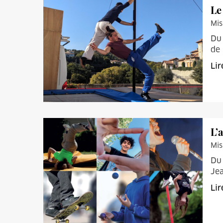
Le
Mis
Du 
de 
Lir
L’
Mis
Du 
Jea
Lir