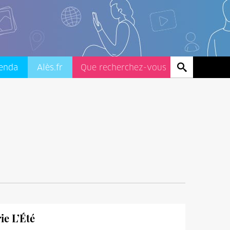
enda
Alès.fr
ie L’Été