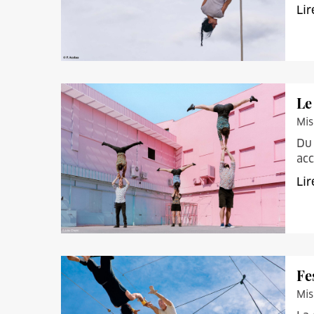
Lir
Le
Mis
Du 
acc
Lir
Fe
Mis