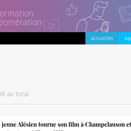
nformation
glomération
Actualités
Ag
8 au total.
 jeune Alésien tourne son film à Champclauson et 