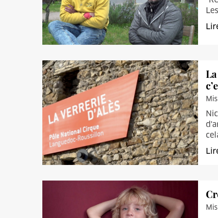
Les
Lir
La
c’e
Mis
Nic
d'a
cel
Lir
Cr
Mis