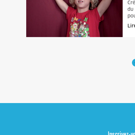
Cré
du 
pou
Lir
Inscrivez-v