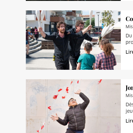
Co
Mis
Du 
pro
Lir
Jon
Mis
Dès
jeu
Lir