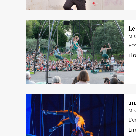
Le
Mis
Fes
Lir
21
Mis
L’é
Lir