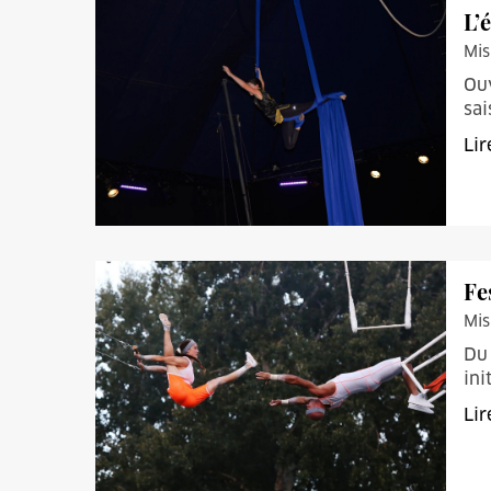
L’
Mis
Ouv
sai
Lir
Fe
Mis
Du 
ini
Lir