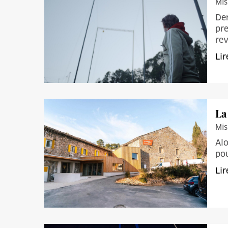
Mis
Der
pre
rev
Lir
La
Mis
Alo
pou
Lir