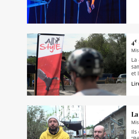
e
4
Mis
La 
sam
et 
Lir
La
Mis
Ils
"Ré