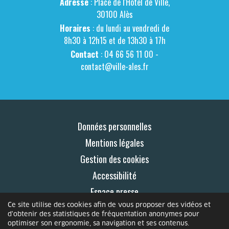
Adresse
: Place de l'Hôtel de Ville,
30100 Alès
Horaires
: du lundi au vendredi de
8h30 à 12h15 et de 13h30 à 17h
Contact
: 04 66 56 11 00 -
contact@ville-ales.fr
Données personnelles
Mentions légales
Gestion des cookies
Accessibilité
Espace presse
Ce site utilise des cookies afin de vous proposer des vidéos et
Contact
d'obtenir des statistiques de fréquentation anonymes pour
optimiser son ergonomie, sa navigation et ses contenus.
© 2026 Le Mag