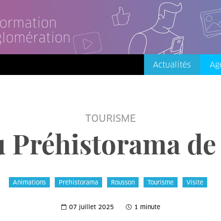
nformation
glomération
Actualités
Ag
TOURISME
u Préhistorama d
Animations
Préhistorama
Rousson
Tourisme
Visite
07 juillet 2025
1 minute