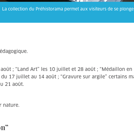
La collection du Préhistorama permet aux visiteurs de se plonger
pédagogique.
 août ; “Land Art” les 10 juillet et 28 août ; “Médaillon en
s du 17 juillet au 14 août ; “Gravure sur argile” certains m
au 21 août.
r nature.
on”