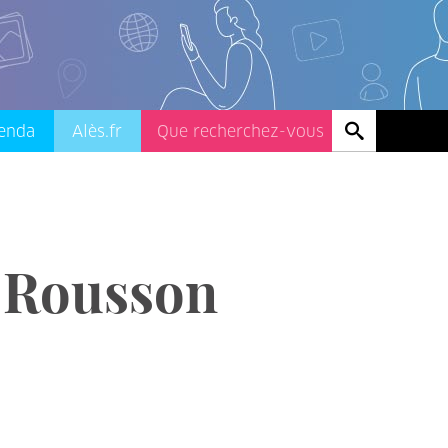
enda
Alès.fr
e Rousson