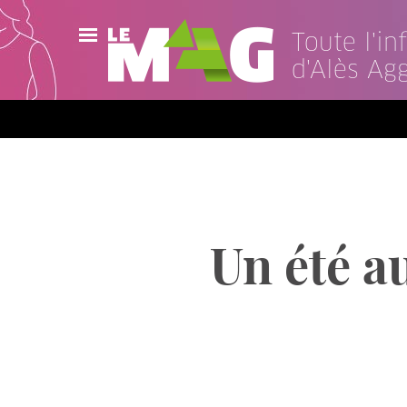
Toute l'i
d'Alès Ag
Actualités
Agenda
Publications
Vidéos
Un été a
Contact