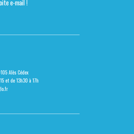
ite e-mail !
0105 Alès Cédex
h15 et de 13h30 à 17h
o.fr