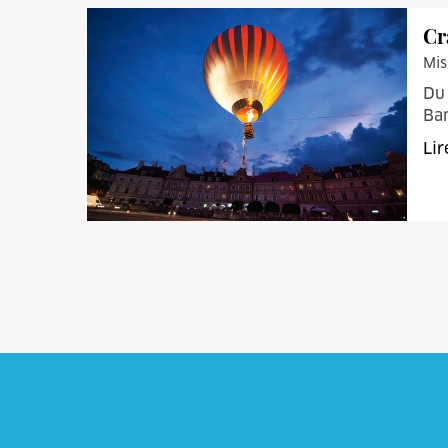
Cr
Mis
Du 
Ba
Lir