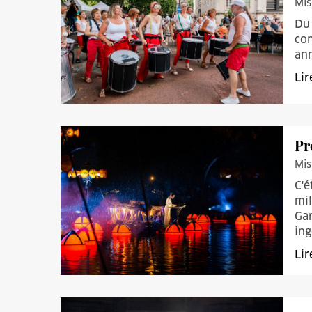
Mis
Du 
con
ann
Lir
Pr
Mis
C'é
mil
Gar
ing
Lir