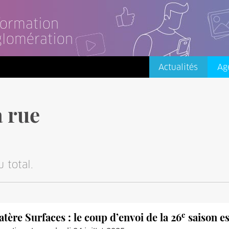
nformation
glomération
Actualités
Ag
a rue
 total.
e
atère Surfaces : le coup d’envoi de la 26
saison es