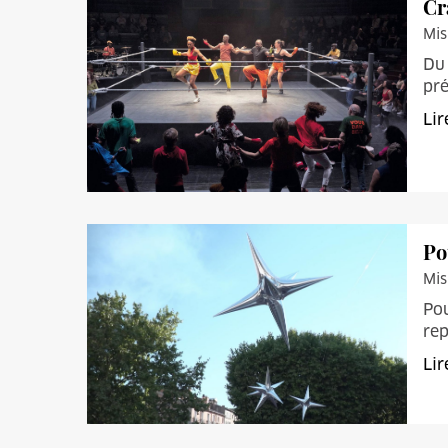
Cra
Mis
Du 
pre
Lir
Po
Mis
Pou
rep
Lir