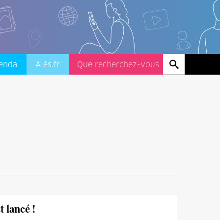
enda
Alès.fr
t lancé !