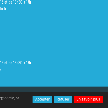
h15 et de 13h30 à 17h
o.fr
s
h15 et de 13h30 à 17h
s.fr
Espace presse
Contact
ergonomie, sa
Accepter
Refuser
En savoir plus