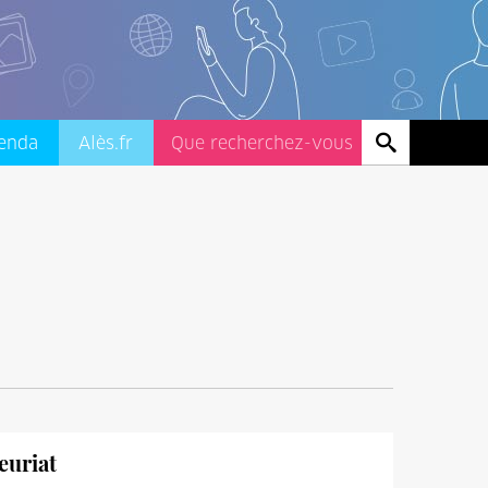
enda
Alès.fr
euriat