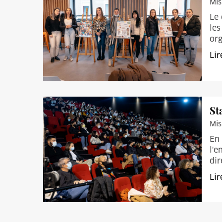
Mis
Le 
les
org
Lir
St
Mis
En 
l'e
dir
Lir