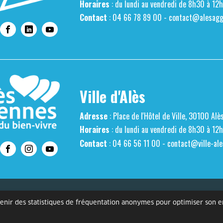
Horaires
: du lundi au vendredi de 8h30 à 12
Contact
: 04 66 78 89 00 -
contact@alesaggl
Ville d'Alès
Adresse
: Place de l'Hôtel de Ville, 30100 Alè
Horaires
: du lundi au vendredi de 8h30 à 12
Contact
: 04 66 56 11 00 -
contact@ville-ale
s personnelles
Mentions légales
Gestion des cookies
Accessibilité
btenir des statistiques de fréquentation anonymes pour optimiser son 