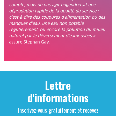
compte, mais ne pas agir engendrerait une
dégradation rapide de la qualité du service :
c’est-à-dire des coupures d’alimentation ou des
manques d’eau, une eau non potable
régulièrement, ou encore la pollution du milieu
naturel par le déversement d’eaux usées »
,
assure Stephan Gay.
Lettre
d'informations
Inscrivez-vous gratuitement et recevez