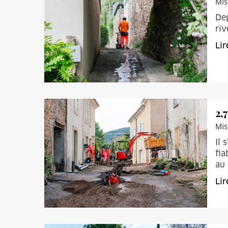
Mis
Dep
riv
Lir
2,
Mis
Il 
fia
au
Lir