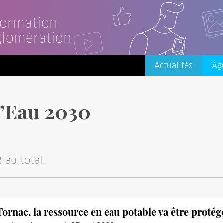
nformation
glomération
Actualités
Ag
l’Eau 2030
 au total.
Tornac, la ressource en eau potable va être protég