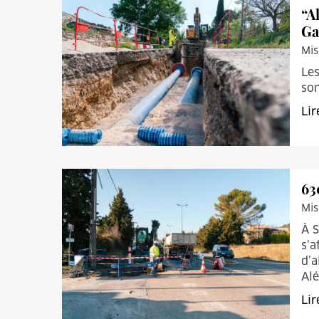
“A
Ga
Mis
Les
so
Lir
63
Mis
À S
s’a
d’a
Alé
Lir