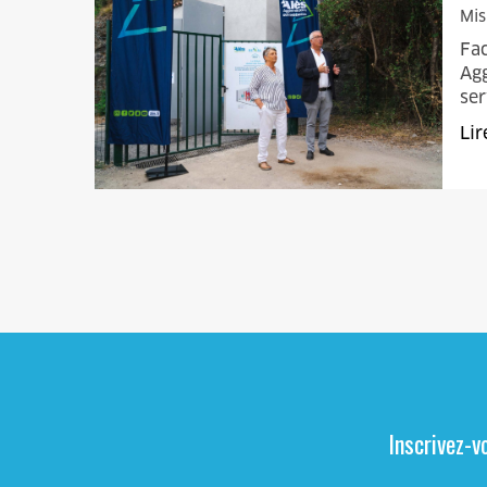
Mis
Fac
Agg
ser
Lir
Inscrivez-v