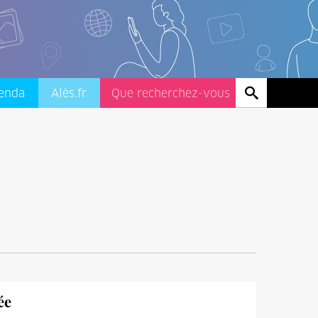
enda
Alès.fr
ée