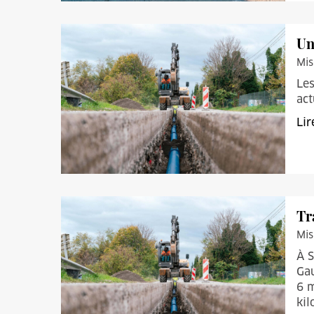
Un
Mis
Les
act
Lir
Tr
Mis
À S
Gau
6 m
kil