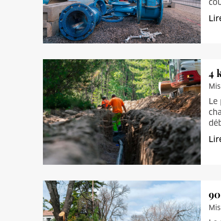
cou
Lir
4 
Mis
Le 
ch
déb
Lir
90
Mis