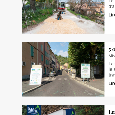
Le 
d’a
Lir
5 
Mis
Le 
le 
tra
Lir
Le