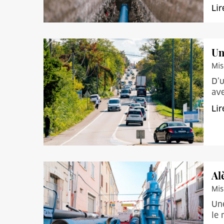
Lir
Un
Mis
D’u
ave
Lir
Al
Mis
Une
le 