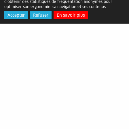
d'obtenir des statistiques de fréquentation anonymes pour
optimiser son ergonomie, sa navigation et ses contenus.
Accepter
Refuser
En savoir plus
MADE IN CÉVENNES – La Bambouseraie,
170 ans de savoir-faire et d’amour des
plantes
Mis en ligne le lundi 01 juin 2026
Classée parmi les plus beaux jardins de France,
la Bambouseraie en Cévennes n’offre pas
seulement une sensation de dépaysement, avec
sa vallée du dragon ou son village laotien, mais
avant tout une expérience unique de complicité
avec la nature. Rares sont les jardins botaniques
qui peuvent se vanter de compter...
Lire la suite...