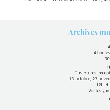
Archives mu
A
4 boule
30
H
Ouvertures except
19 octobre, 23 nove
12h et
Visites gui