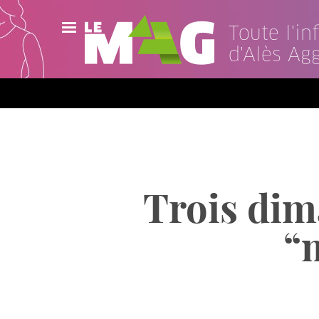
Toute l'i
d'Alès Ag
Actualités
Agenda
Publications
Vidéos
Trois dim
Contact
“