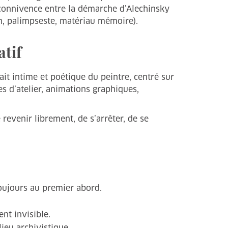
a connivence entre la démarche d’Alechinsky
ion, palimpseste, matériau mémoire).
atif
it intime et poétique du peintre, centré sur
es d’atelier, animations graphiques,
revenir librement, de s’arrêter, de se
toujours au premier abord.
nt invisible.
ieu archivistique.