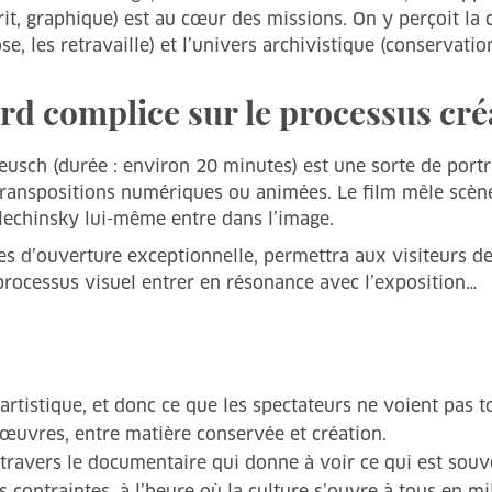
crit, graphique) est au cœur des missions. On y perçoit l
se, les retravaille) et l’univers archivistique (conservat
rd complice sur le processus cré
usch (durée : environ 20 minutes) est une sorte de portra
s transpositions numériques ou animées. Le film mêle scèn
lechinsky lui-même entre dans l’image.
s d’ouverture exceptionnelle, permettra aux visiteurs de 
 processus visuel entrer en résonance avec l’exposition…
artistique, et donc ce que les spectateurs ne voient pas 
 œuvres, entre matière conservée et création.
travers le documentaire qui donne à voir ce qui est souve
 contraintes, à l’heure où la culture s’ouvre à tous en mil