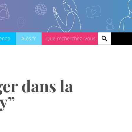
enda
Alès.fr
er dans la
y”