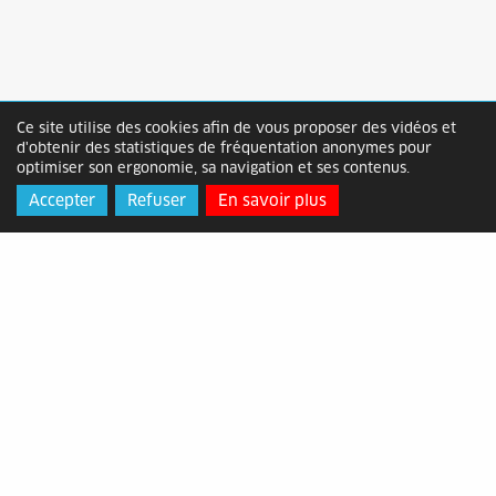
Ce site utilise des cookies afin de vous proposer des vidéos et
Lettre
d'obtenir des statistiques de fréquentation anonymes pour
optimiser son ergonomie, sa navigation et ses contenus.
d'informations
Accepter
Refuser
En savoir plus
Inscrivez-vous gratuitement et recevez
notre actualité dans votre boite e-mail !
[ Cliquez ici pour vous inscrire ]