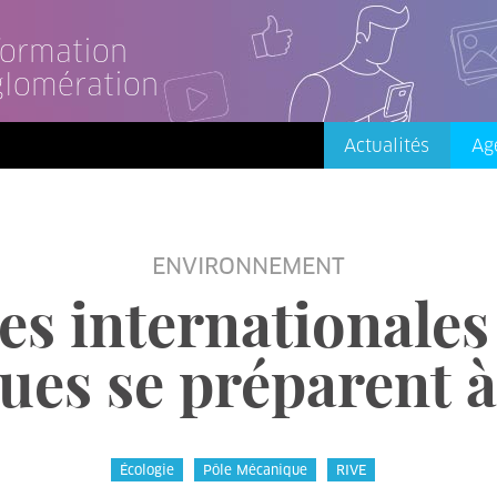
nformation
glomération
Actualités
Ag
ENVIRONNEMENT
s internationales
ues se préparent
Écologie
Pôle Mécanique
RIVE