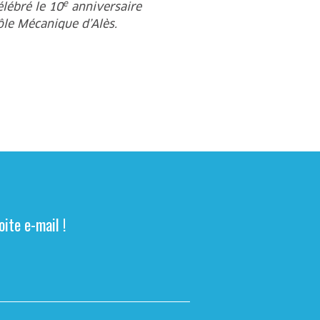
e
lébré le 10
anniversaire
le Mécanique d’Alès.
ite e-mail !