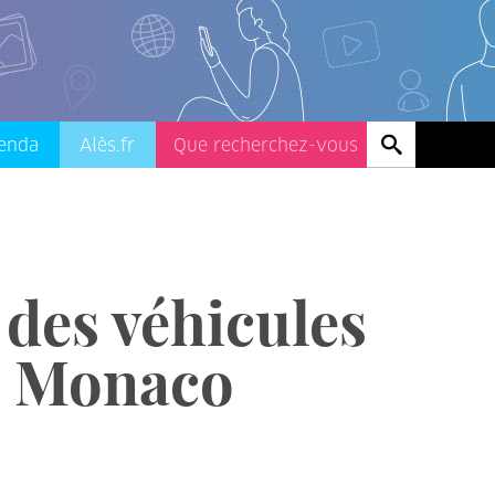
enda
Alès.fr
 des véhicules
 à Monaco