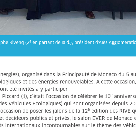
e
ophe Rivenq (2
en partant de la d.), président d’Alès Agglomérati
rgies), organisé dans la Principauté de Monaco du 5 au 7 
ologiques et des énergies renouvelables. À cette occasion,
 été invités à y participer.
e
iccard (1), c’était l’occasion de célébrer le 10
anniversa
es Véhicules Écologiques) qui sont organisées depuis 201
e
’occasion de poser les jalons de la 12
édition des RIVE qui
t décideurs publics et privés, le salon EVER de Monaco 
nternationaux incontournables sur le thème des véhic