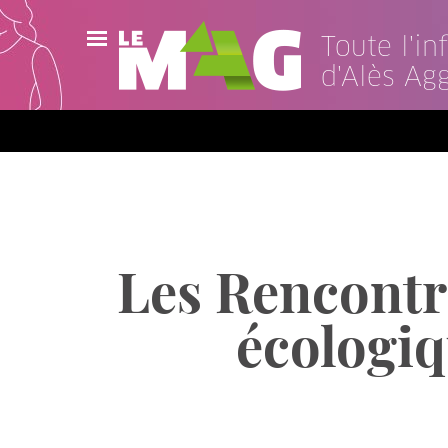
Toute l'i
d'Alès Ag
Actualités
Agenda
Publications
Vidéos
Les Rencontre
Contact
écologiq