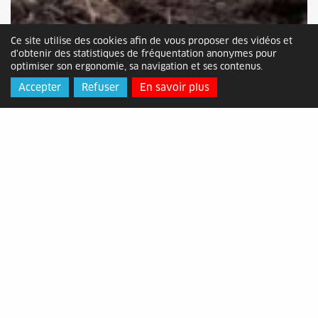
Ce site utilise des cookies afin de vous proposer des vidéos et
d'obtenir des statistiques de fréquentation anonymes pour
optimiser son ergonomie, sa navigation et ses contenus.
Accepter
Refuser
En savoir plus
Réservez vos places pour le 24MX
AlesTrem !
Mis en ligne le dimanche 01 mars 2026
Cette année, ce rendez-vous sportif prend de
l’envergure en devenant l’épreuve d’ouverture
du Championnat du Monde de Hard Enduro.
Spectacle garanti !