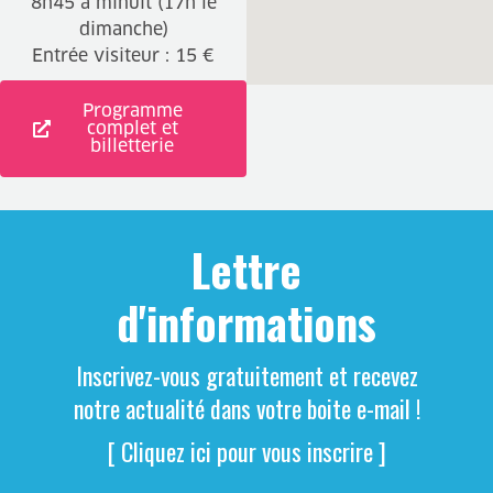
8h45 à minuit (17h le
dimanche)
Entrée visiteur : 15 €
Programme
complet et
billetterie
Lettre
d'informations
Inscrivez-vous gratuitement et recevez
notre actualité dans votre boite e-mail !
[ Cliquez ici pour vous inscrire ]