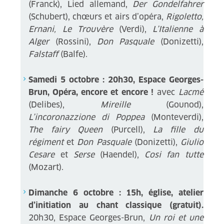
(Franck), Lied allemand,
Der Gondelfahrer
(Schubert), chœurs et airs d’opéra,
Rigoletto,
Ernani, Le Trouvère
(Verdi),
L’Italienne à
Alger
(Rossini),
Don Pasquale
(Donizetti),
Falstaff
(Balfe).
Samedi 5 octobre : 20h30, Espace Georges-
Brun, Opéra, encore et encore !
avec
Lacmé
(Delibes),
Mireille
(Gounod),
L’incoronazzione di Poppea
(Monteverdi),
The fairy Queen
(Purcell),
La fille du
régiment
et
Don Pasquale
(Donizetti),
Giulio
Cesare
et
Serse
(Haendel),
Cosi fan tutte
(Mozart).
Dimanche 6 octobre : 15h, église, atelier
d’initiation au chant classique (gratuit).
20h30, Espace Georges-Brun,
Un roi et une