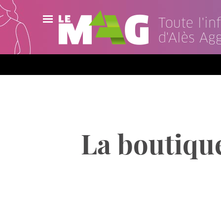
Toute l'i
d'Alès Ag
Actualités
Agenda
Publications
Vidéos
La boutique
Contact