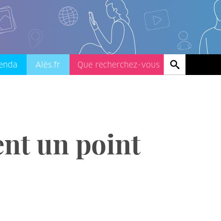
enda
Alès.fr
ent un point