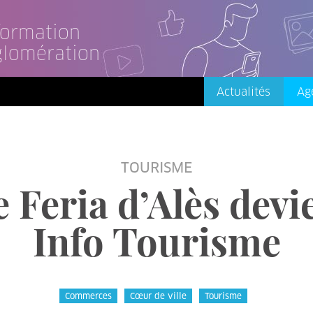
nformation
glomération
Actualités
Ag
TOURISME
 Feria d’Alès devi
Info Tourisme
Commerces
Cœur de ville
Tourisme