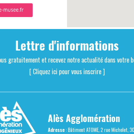
-musee.fr
Lettre d'informations
ous gratuitement et recevez notre actualité dans votre bo
[ Cliquez ici pour vous inscrire ]
Alès Agglomération
Adresse
: Bâtiment ATOME, 2 rue Michelet, 3