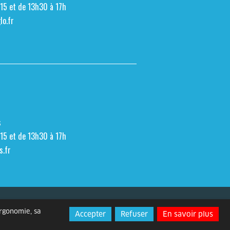
h15 et de 13h30 à 17h
o.fr
s
h15 et de 13h30 à 17h
s.fr
Espace presse
Contact
ergonomie, sa
Accepter
Refuser
En savoir plus