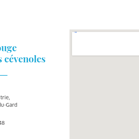
ouge
s cévenoles
trie,
du-Gard
48