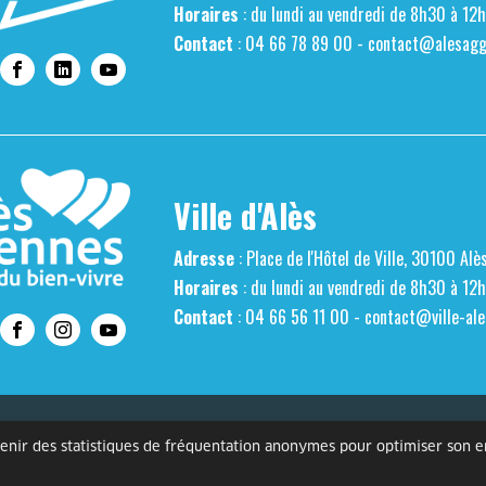
Horaires
: du lundi au vendredi de 8h30 à 12
Contact
: 04 66 78 89 00 -
contact@alesaggl
Ville d'Alès
Adresse
: Place de l'Hôtel de Ville, 30100 Alè
Horaires
: du lundi au vendredi de 8h30 à 12
Contact
: 04 66 56 11 00 -
contact@ville-ale
s personnelles
Mentions légales
Gestion des cookies
Accessibilité
btenir des statistiques de fréquentation anonymes pour optimiser son 