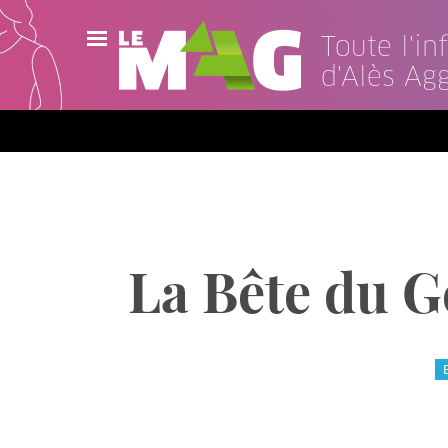
Toute l'i
d'Alès Ag
Actualités
Agenda
Publications
Vidéos
La Bête du 
Contact