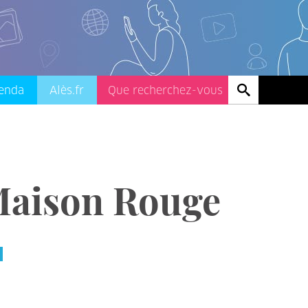
enda
Alès.fr
 Maison Rouge