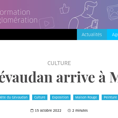
nformation
glomération
Actualités
Ag
CULTURE
Gévaudan arrive à
Bête du Gévaudan
Culture
Exposition
Maison Rouge
Peinture
15 octobre 2022
2 minutes