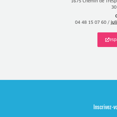
1675 Chemin de Tresp
30
04 48 15 07 60 /
ju
esp
Inscrivez-v