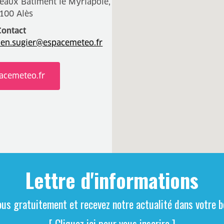
eaux Bâtiment le Myriapole,
100 Alès
Contact
lien.sugier@espacemeteo.fr
acemeteo.fr
Lettre d'informations
ous gratuitement et recevez notre actualité dans votre bo
[ Cliquez ici pour vous inscrire ]