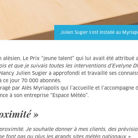
Julien Sugier s’est installé au Myri
lésien. Le Prix “jeune talent” qui lui avait été attribué
is et que je suivais toutes les interventions d’Evelyne Dhé
Nancy Julien Sugier a approfondi et travaillé ses connais
à ce jour 70 000 abonnés.
ragé par Alès Myriapolis qui l’accueille et l’accompagne 
nce à son entreprise “Espace Météo”.
roximité »
 proximité. Je souhaite donner à mes clients, des prévisi
ne font pas ou plus les grands sites météo nationaux »
.