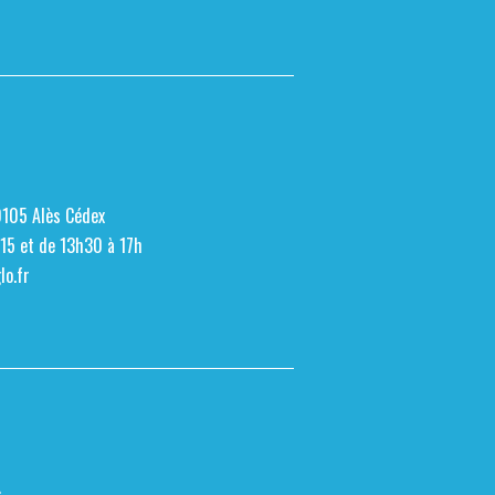
0105 Alès Cédex
h15 et de 13h30 à 17h
o.fr
s