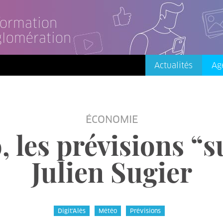
nformation
glomération
Actualités
Ag
ÉCONOMIE
 les prévisions “
Julien Sugier
Digit'Alès
Météo
Prévisions