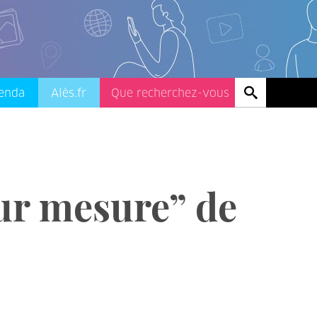
enda
Alès.fr
sur mesure” de