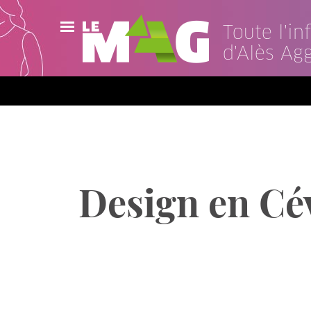
Toute l'i
d'Alès Ag
Actualités
Agenda
Publications
Vidéos
Design en Cév
Contact