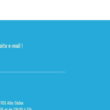
ite e-mail !
0105 Alès Cédex
h15 et de 13h30 à 17h