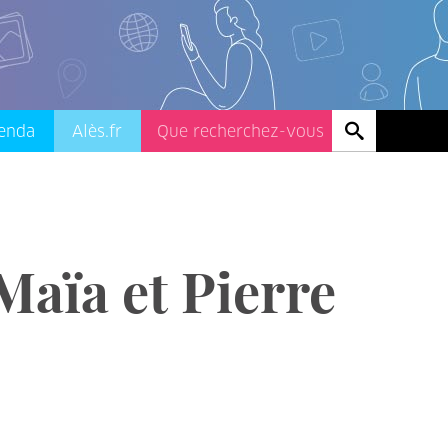
enda
Alès.fr
Maïa et Pierre