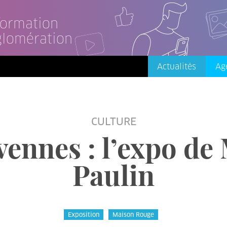
nformation
glomération
Actualités
Ag
CULTURE
ennes : l’expo de 
Paulin
Exposition
Maison Rouge