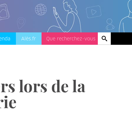
enda
Alès.fr
s lors de la
rie