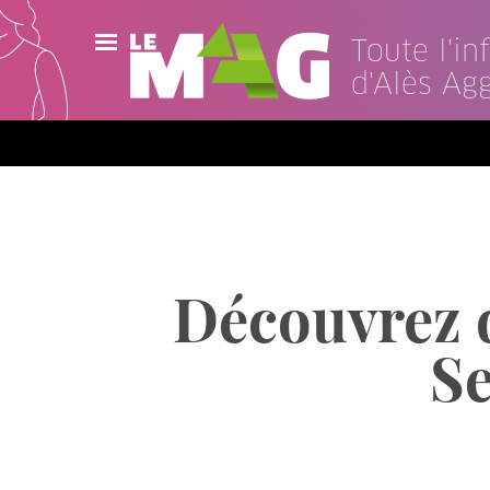
Toute l'i
d'Alès Ag
Actualités
Agenda
Publications
Vidéos
Découvrez d
Contact
Se