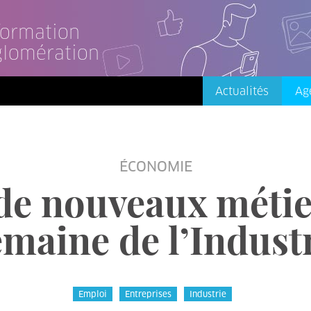
nformation
glomération
Actualités
Ag
ÉCONOMIE
e nouveaux métier
maine de l’Indust
Emploi
Entreprises
Industrie