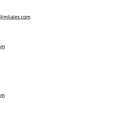
l@mljales.com
com
com