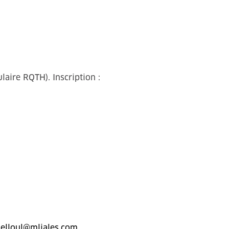
laire RQTH). Inscription :
melloul@mljales.com