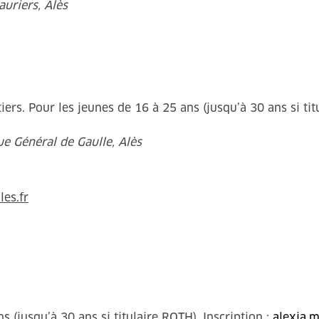
uriers, Alès
rs. Pour les jeunes de 16 à 25 ans (jusqu’à 30 ans si titu
e Général de Gaulle, Alès
les.fr
(jusqu’à 30 ans si titulaire RQTH). Inscription :
alexia.