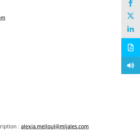
com
ription :
alexia.melloul@mljales.com