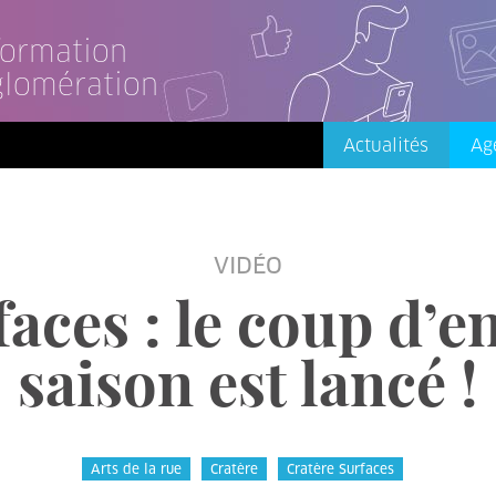
nformation
glomération
Actualités
Ag
VIDÉO
aces : le coup d’en
saison est lancé !
Arts de la rue
Cratère
Cratère Surfaces