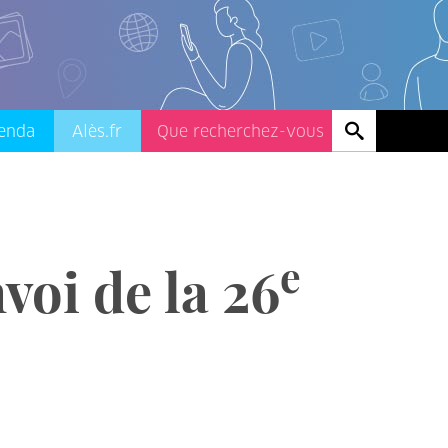
enda
Alès.fr
e
voi de la 26