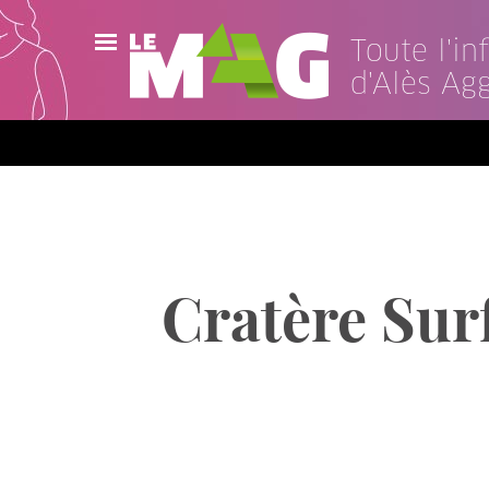
Toute l'i
d'Alès Ag
Actualités
Agenda
Publications
Vidéos
Cratère Surf
Contact