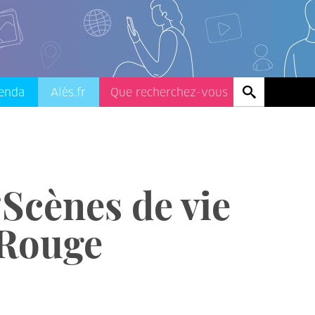
enda
Alès.fr
“Scènes de vie
 Rouge