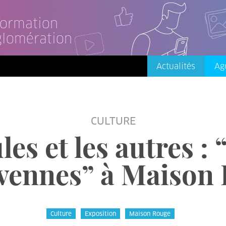
nformation
glomération
Actualités
Ag
CULTURE
es et les autres : 
vennes” à Maison
Culture
Exposition
Maison Rouge