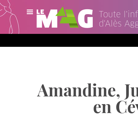
Toute l'i
d'Alès Ag
Actualités
Agenda
Publications
Vidéos
Amandine, Jul
Contact
en Cé