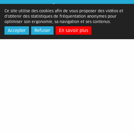
Lettre
Ce site utilise des cookies afin de vous proposer des vidéos et
d'informations
d'obtenir des statistiques de fréquentation anonymes pour
optimiser son ergonomie, sa navigation et ses contenus.
Accepter
Refuser
En savoir plus
Inscrivez-vous gratuitement et recevez
notre actualité dans votre boite e-mail !
[ Cliquez ici pour vous inscrire ]