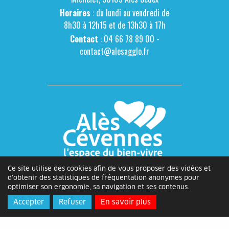
Horaires
: du lundi au vendredi de
8h30 à 12h15 et de 13h30 à 17h
Contact
: 04 66 78 89 00 -
contact@alesagglo.fr
Ce site utilise des cookies afin de vous proposer des vidéos et
d'obtenir des statistiques de fréquentation anonymes pour
optimiser son ergonomie, sa navigation et ses contenus.
Accepter
Refuser
En savoir plus
Ville d'Alès