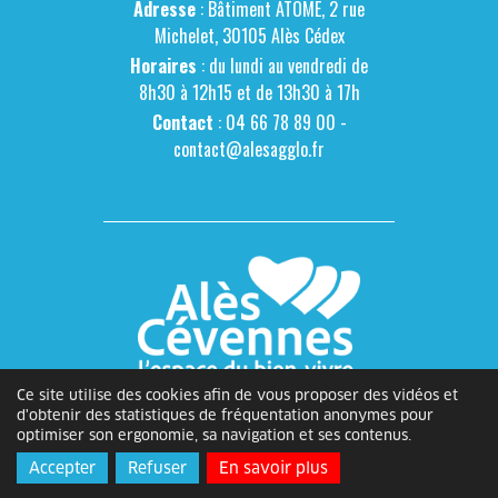
Adresse
: Bâtiment ATOME, 2 rue
Michelet, 30105 Alès Cédex
Horaires
: du lundi au vendredi de
8h30 à 12h15 et de 13h30 à 17h
Contact
: 04 66 78 89 00 -
contact@alesagglo.fr
Ce site utilise des cookies afin de vous proposer des vidéos et
d'obtenir des statistiques de fréquentation anonymes pour
optimiser son ergonomie, sa navigation et ses contenus.
Accepter
Refuser
En savoir plus
Ville d'Alès