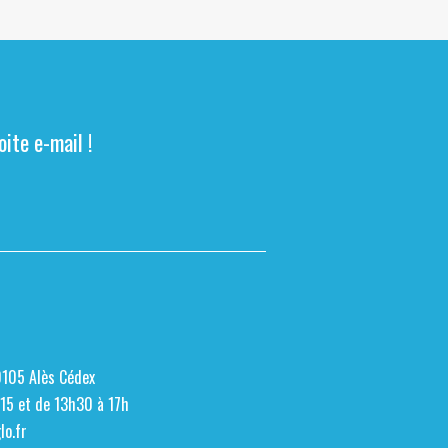
ite e-mail !
0105 Alès Cédex
h15 et de 13h30 à 17h
o.fr