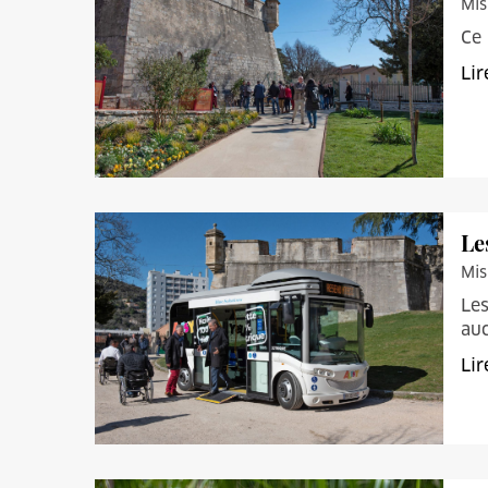
Mis
Ce 
Lir
Le
Mis
Les
auc
Lir