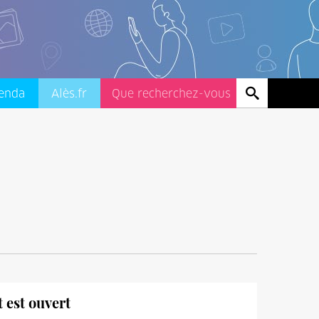
enda
Alès.fr
t est ouvert