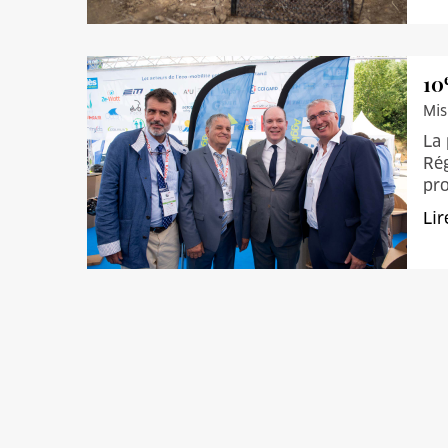
10
Mis
La 
Rég
pro
Lir