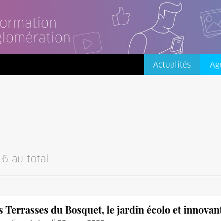
nformation
glomération
Actualités
Ag
6 au total.
s Terrasses du Bosquet, le jardin écolo et innovan