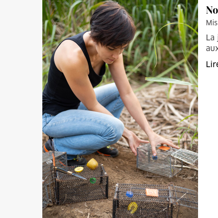
No
Mis
La 
aux
Lir