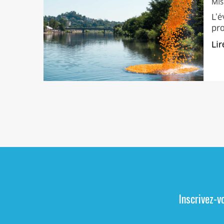
Mis
L’é
pro
Lir
Inscrivez-v