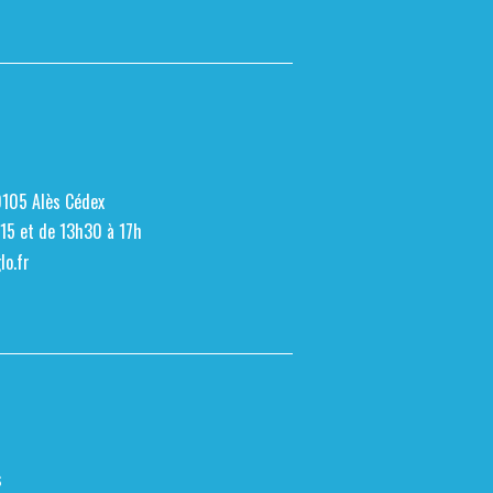
0105 Alès Cédex
h15 et de 13h30 à 17h
o.fr
s