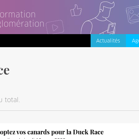
nformation
glomération
Actualités
Ag
ce
 total.
optez vos canards pour la Duck Race