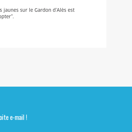
 jaunes sur le Gardon d’Alès est
opter”.
ite e-mail !