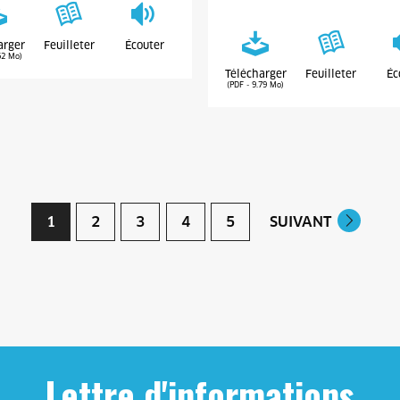
arger
Feuilleter
Écouter
62 Mo)
Télécharger
Feuilleter
Éc
(PDF - 9.79 Mo)
1
2
3
4
5
SUIVANT
Lettre d'informations