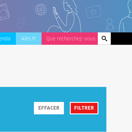
enda
Alès.fr
EFFACER
FILTRER