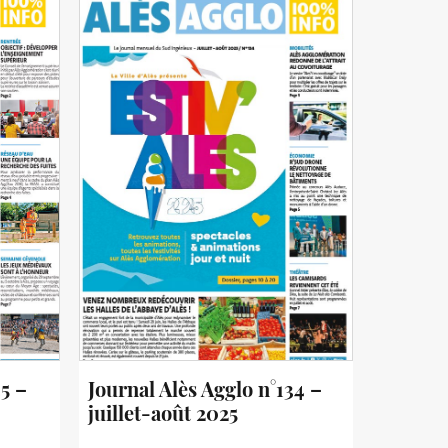
35 –
Journal Alès Agglo n°134 –
juillet-août 2025