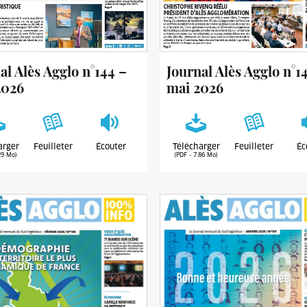
al Alès Agglo n°144 –
Journal Alès Agglo n°1
2026
mai 2026
arger
Feuilleter
Écouter
Télécharger
Feuilleter
Éc
29 Mo)
(PDF - 7.86 Mo)