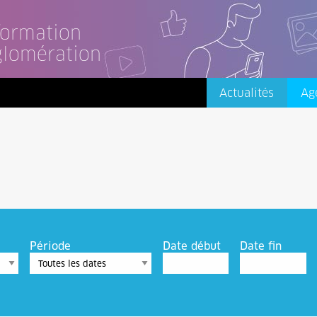
nformation
glomération
Actualités
Ag
Période
Date début
Date fin