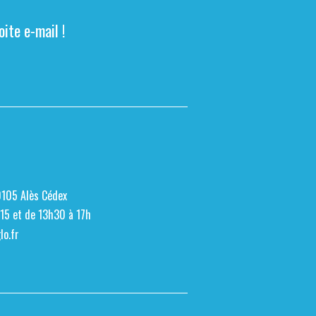
ite e-mail !
0105 Alès Cédex
h15 et de 13h30 à 17h
o.fr