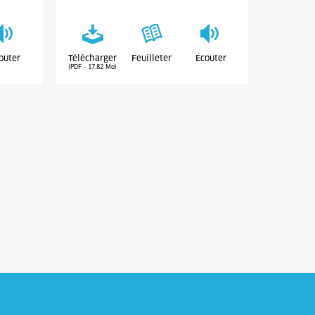
outer
Télécharger
Feuilleter
Écouter
(PDF - 17.82 Mo)