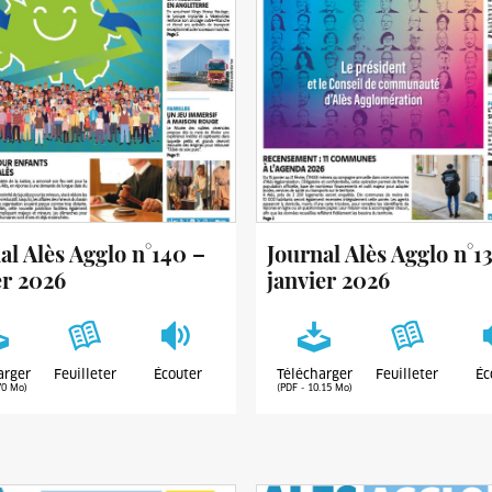
al Alès Agglo n°140 –
Journal Alès Agglo n°1
er 2026
janvier 2026
arger
Feuilleter
Écouter
Télécharger
Feuilleter
Éc
70 Mo)
(PDF - 10.15 Mo)