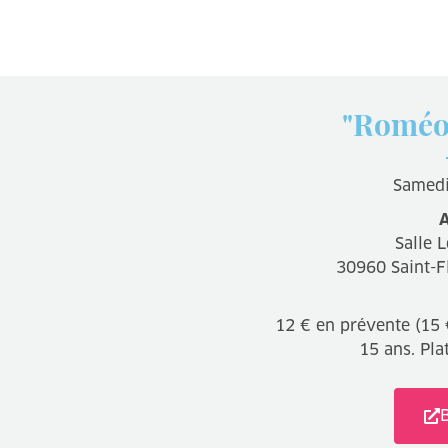
"Roméo 
Samedi
A
Salle 
30960 Saint-F
12 € en prévente (15 €
15 ans. Pla
B