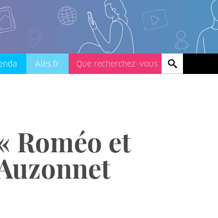
enda
Alès.fr
 « Roméo et
r-Auzonnet