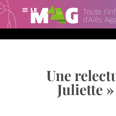
Toute l'i
d'Alès Ag
Actualités
Agenda
Publications
Vidéos
Une relect
Contact
Juliette 