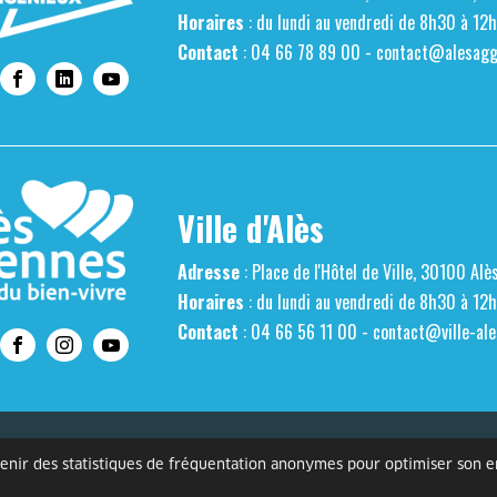
Horaires
: du lundi au vendredi de 8h30 à 12
Contact
: 04 66 78 89 00 -
contact@alesaggl
Ville d'Alès
Adresse
: Place de l'Hôtel de Ville, 30100 Alè
Horaires
: du lundi au vendredi de 8h30 à 12
Contact
: 04 66 56 11 00 -
contact@ville-ale
s personnelles
Mentions légales
Gestion des cookies
Accessibilité
btenir des statistiques de fréquentation anonymes pour optimiser son 