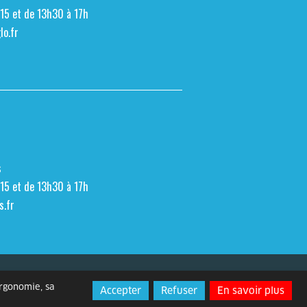
h15 et de 13h30 à 17h
o.fr
s
h15 et de 13h30 à 17h
s.fr
Espace presse
Contact
ergonomie, sa
Accepter
Refuser
En savoir plus