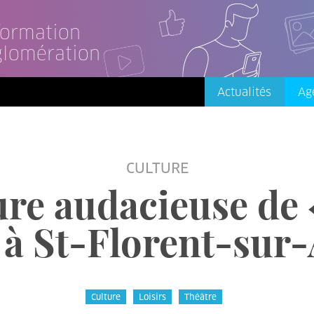
nformation
glomération
Actualités
Ag
CULTURE
ure audacieuse de
» à St-Florent-su
Culture
Loisirs
Théâtre