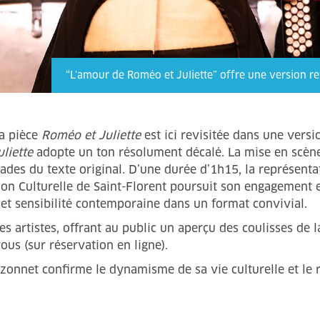
“L’amour de Roméo et Juliette” offre une version rev
la pièce
Roméo et Juliette
est ici revisitée dans une versi
liette
adopte un ton résolument décalé. La mise en scène
rades du texte original. D’une durée d’1h15, la représenta
ation Culturelle de Saint-Florent poursuit son engagement 
l et sensibilité contemporaine dans un format convivial.
es artistes, offrant au public un aperçu des coulisses de
us (sur réservation en ligne).
onnet confirme le dynamisme de sa vie culturelle et le rô