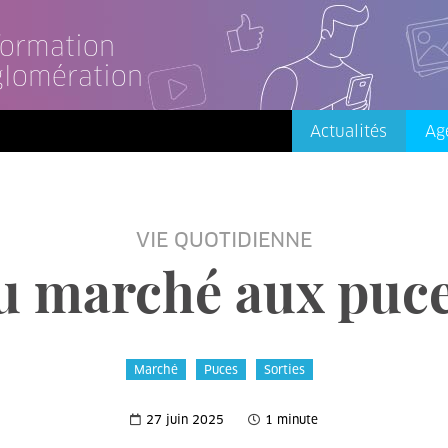
nformation
glomération
Actualités
Ag
VIE QUOTIDIENNE
 marché aux puce
Marché
Puces
Sorties
27 juin 2025
1 minute