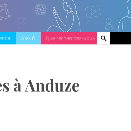
enda
Alès.fr
s à Anduze