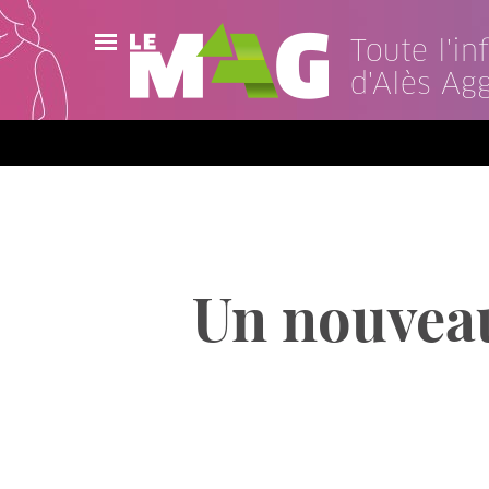
Toute l'i
d'Alès Ag
Actualités
Agenda
Publications
Vidéos
Un nouveau
Contact