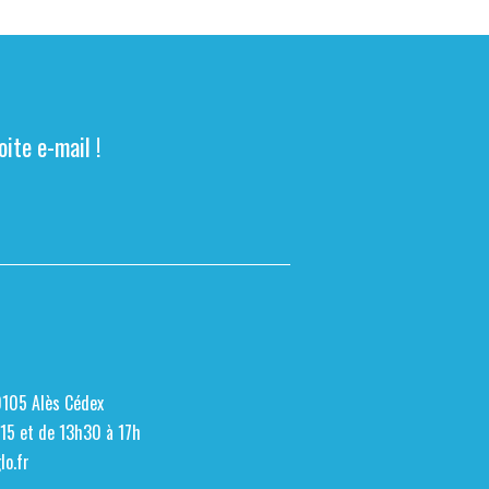
ite e-mail !
0105 Alès Cédex
h15 et de 13h30 à 17h
o.fr