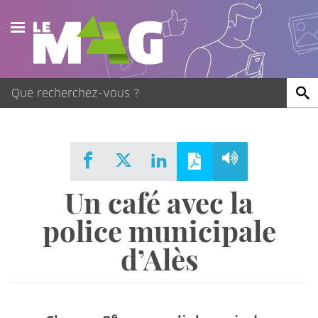
Actualités
Agenda
Publications
Vidéos
Un café avec la
Contact
police municipale
d’Alès
e