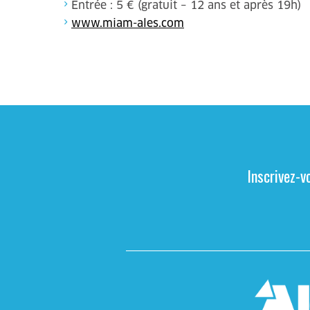
Entrée : 5 € (gratuit – 12 ans et après 19h)
www.miam-ales.com
Inscrivez-v