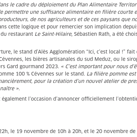
ns le cadre du déploiement du Plan Alimentaire Territori
de permettre une suffisance alimentaire en filière courte 
producteurs, de nos agriculteurs et de ces paysans que nou
ns cette logique et pour remercier son implication depu
e du restaurant
Le Saint-Hilaire
, Sébastien Rath, a été cho
ure, le stand d’Alès Agglomération “Ici, c’est local !” fait
 Cévennes, les bières artisanales du sud Meduz, ou le siro
ours Gard gourmand 2023.
« C’est important pour nous d’ê
pomme 100 % Cévennes sur le stand.
La filière pomme est 
ancièrement, pour la création d’un nouvel atelier de pres
naître »
.
t également l’occasion d’annoncer officiellement l’obtent
22h, le 19 novembre de 10h à 20h, et le 20 novembre de 