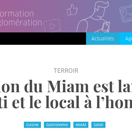
nformation
glomération
Actualités
Ag
TERROIR
ion du Miam est la
i et le local à l’h
Cuisine
Gastronomie
MIAM
Salon