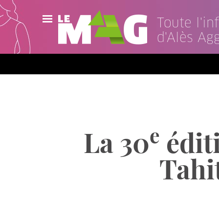
Toute l'i
d'Alès Ag
Actualités
Agenda
Publications
Vidéos
e
La 30
édit
Contact
Tahit