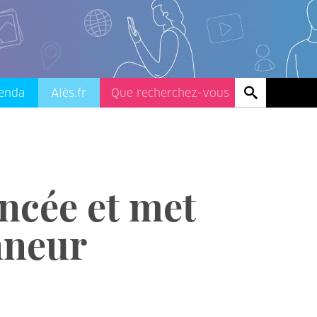
enda
Alès.fr
ncée et met
onneur