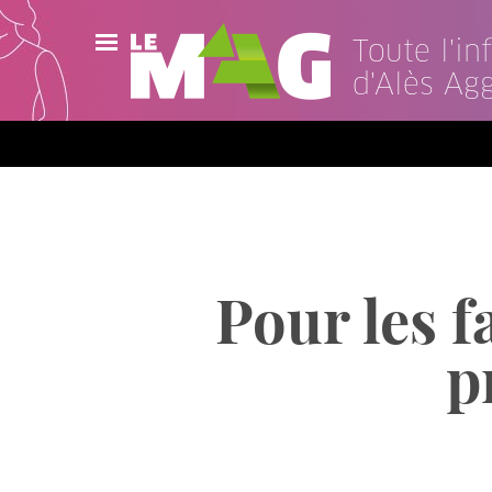
Toute l'i
d'Alès Ag
Actualités
Agenda
Publications
Vidéos
Pour les fa
Contact
p