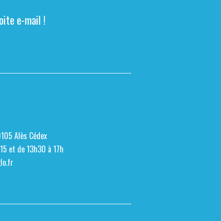
ite e-mail !
0105 Alès Cédex
h15 et de 13h30 à 17h
o.fr