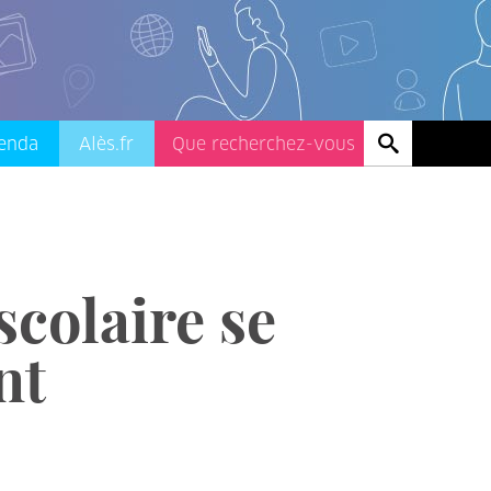
enda
Alès.fr
 scolaire se
nt