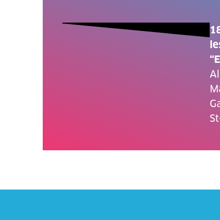
18
le
“E
Al
Ma
Ga
St