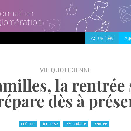
nformation
glomération
Actualités
Ag
VIE QUOTIDIENNE
milles, la rentrée
répare dès à prése
Enfance
Jeunesse
Périscolaire
Rentrée