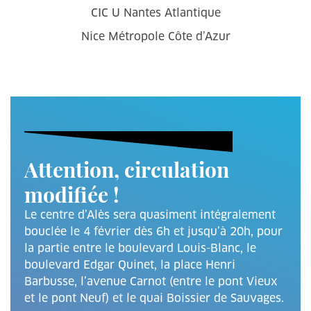
CIC U Nantes Atlantique
Nice Métropole Côte d’Azur
Attention, circulation
modifiée !
Le centre d’Alès sera quasiment intégralement
bouclée le 4 février dès 6h et jusqu’à 20h, pour
la partie entre le boulevard Louis-Blanc, le
boulevard Edgar Quinet, la place Henri
Barbusse, l’avenue Carnot (entre le pont Vieux
et le pont Neuf) et le quai Boissier de Sauvages.