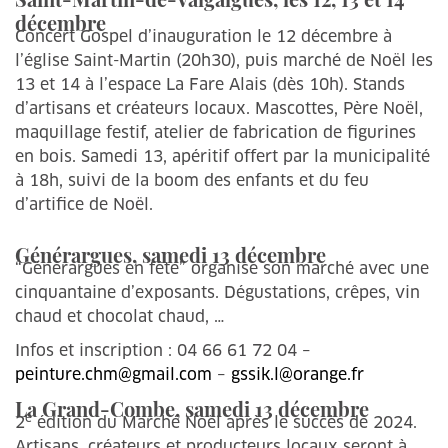
décembre
Concert Gospel d’inauguration le 12 décembre à
l’église Saint-Martin (20h30), puis marché de Noël les
13 et 14 à l’espace La Fare Alais (dès 10h). Stands
d’artisans et créateurs locaux. Mascottes, Père Noël,
maquillage festif, atelier de fabrication de figurines
en bois. Samedi 13, apéritif offert par la municipalité
à 18h, suivi de la boom des enfants et du feu
d’artifice de Noël.
Générargues, samedi 13 décembre
“Générargues en fête” organise son marché avec une
cinquantaine d’exposants. Dégustations, crêpes, vin
chaud et chocolat chaud, …
Infos et inscription : 04 66 61 72 04 –
peinture.chm@gmail.com
–
gssik.l@orange.fr
La Grand-Combe, samedi 13 décembre
e
2
édition du Marché Noël après le succès de 2024.
Artisans, créateurs et producteurs locaux seront à