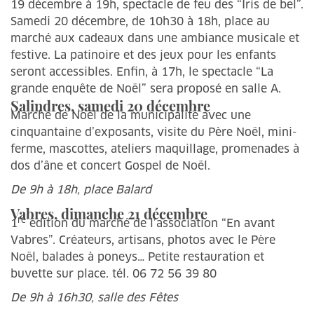
19 décembre à 19h, spectacle de feu des “Iris de bel”.
Samedi 20 décembre, de 10h30 à 18h, place au
marché aux cadeaux dans une ambiance musicale et
festive. La patinoire et des jeux pour les enfants
seront accessibles. Enfin, à 17h, le spectacle “La
grande enquête de Noël” sera proposé en salle A.
Salindres, samedi 20 décembre
Marché de Noël de la municipalité avec une
cinquantaine d’exposants, visite du Père Noël, mini-
ferme, mascottes, ateliers maquillage, promenades à
dos d’âne et concert Gospel de Noël.
De 9h à 18h, place Balard
Vabres, dimanche 21 décembre
re
1
édition du marché de l’association “En avant
Vabres”. Créateurs, artisans, photos avec le Père
Noël, balades à poneys… Petite restauration et
buvette sur place. tél. 06 72 56 39 80
De 9h à 16h30, salle des Fêtes