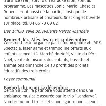
d’artifice (19h) suivi d’un karaoké (20h) sont au
programme. Les mascottes Sonic, Mario, Chase et
Ruben seront aussi de la partie, ainsi que de
nombreux artisans et créateurs. Snacking et buvette
sur place. tél. 04 66 78 69 82
Dès 14h30, salle polyvalente Nelson-Mandela
Brouzet-lès-Alès, les 13 et 14 décembre
Week-end festif organisé par la municipalité et l’APE.
Spectacle, laser game et trampoline offerts aux
enfants samedi 13. Marché de Noël, visite du Père
Noël, vente de biscuits des enfants, buvette et
animations dimanche 14 au profit des projets
éducatifs des trois écoles.
Foyer communal
Bagard, du 19 au 22 décembre
De 18h à 20h, la patinoire vous attend dans une
ambiance musicale assurée par le trio “Gandarva”.
Nombreux food trucks et stands gourmands. Jeudi