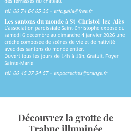
des terrasses du château.
tél. 06 74 64 65 36 – eric.galia@free.fr
Les santons du monde à St-Christol-lez-Alès
L’association paroissiale Saint-Christophe expose du
samedi 6 décembre au dimanche 4 janvier 2026 une
crèche composée de scènes de vie et de nativité
avec des santons du monde entier.
Ouvert tous les jours de 14h à 18h. Gratuit. Foyer
Sainte-Marie
tél. 06 46 37 94 67 – expocreches@orange.fr
Découvrez la grotte de
Trabuc illuminée