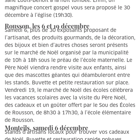
salle Louis-Benoit à la nuit tombée. Enfin, un
magnifique concert gospel vous sera proposé le 30
décembre à l’église (19h30).
Rousson, les 6 et 19 décembre
Samedi 6, plus de 30 exposants proposant de
l’artisanat, des produits gourmands, de la décoration,
des bijoux et bien d’autres choses seront présents
sur le marché de Noël organisé par la municipalité
de 10h à 18h sous le préau de l’école maternelle. Le
Père Noël viendra rendre visite aux enfants, ainsi
que des mascottes géantes qui déambuleront entre
les stands. Buvette et petite restauration sur place.
Vendredi 19, le marché de Noël des écoles célébrera
les vacances scolaires avec la visite du Père Noël,
des cadeaux et un goûter offert par le Sou des Écoles
de Rousson, de 8h30 à 17h30, à l’école élémentaire
de Rousson.
Monteils, samedi 6 décembre
Stands d’artisans locaux pour trouver vos cadeaux
de Noël. Buvette et restauration rapide prévues.