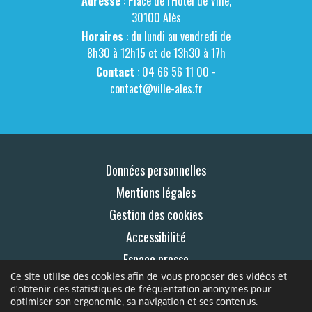
Adresse
: Place de l'Hôtel de Ville,
30100 Alès
Horaires
: du lundi au vendredi de
8h30 à 12h15 et de 13h30 à 17h
Contact
: 04 66 56 11 00 -
contact@ville-ales.fr
Données personnelles
Mentions légales
Gestion des cookies
Accessibilité
Espace presse
Ce site utilise des cookies afin de vous proposer des vidéos et
Contact
d'obtenir des statistiques de fréquentation anonymes pour
optimiser son ergonomie, sa navigation et ses contenus.
© 2026 Le Mag