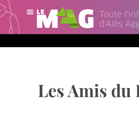
Toute l'i
d'Alès Ag
Actualités
Agenda
Publications
Vidéos
Les Amis du L
Contact