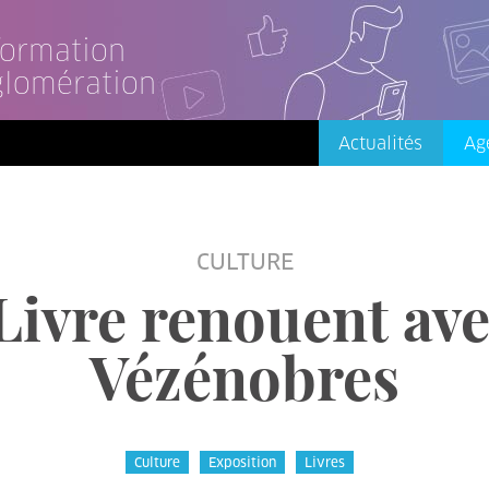
nformation
glomération
Actualités
Ag
CULTURE
ivre renouent ave
Vézénobres
Culture
Exposition
Livres