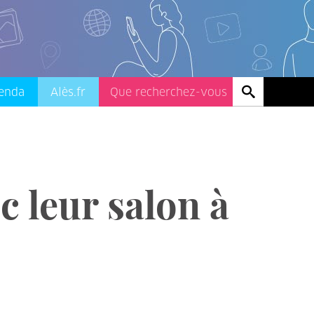
enda
Alès.fr
c leur salon à