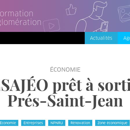
nformation
glomération
Actualités
Ag
ÉCONOMIE
SAJÉO prêt à sorti
Prés-Saint-Jean
Économie
Entreprises
NPNRU
Rénovation
Zone économique