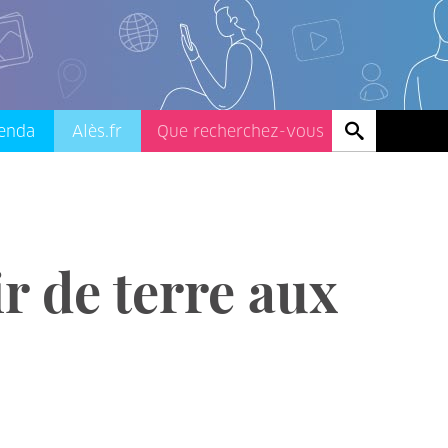
enda
Alès.fr
r de terre aux