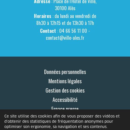
Adresse
: Place de l'Hôtel de Ville,
30100 Alès
Horaires
: du lundi au vendredi de
8h30 à 12h15 et de 13h30 à 17h
Contact
: 04 66 56 11 00 -
contact@ville-ales.fr
Données personnelles
Mentions légales
Gestion des cookies
Accessibilité
Espace presse
Ce site utilise des cookies afin de vous proposer des vidéos et
Contact
d'obtenir des statistiques de fréquentation anonymes pour
optimiser son ergonomie, sa navigation et ses contenus.
© 2026 Le Mag