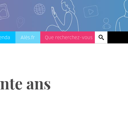
enda
Alès.fr
ente ans