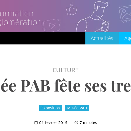
nformation
glomération
Actualités
Ag
CULTURE
e PAB fête ses tr
Exposition
Musée PAB
01 février 2019
7 minutes