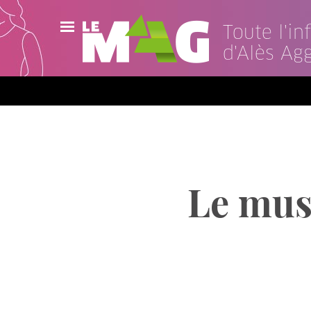
Toute l'i
d'Alès Ag
Actualités
Agenda
Publications
Vidéos
Le musé
Contact