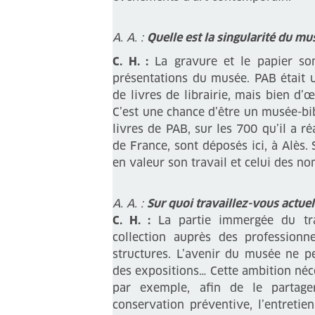
A. A. :
Quelle est la singularité du m
C. H. :
La gravure et le papier son
présentations du musée. PAB était un 
de livres de librairie, mais bien d’
C’est une chance d’être un musée-bi
livres de PAB, sur les 700 qu’il a r
de France, sont déposés ici, à Alès
en valeur son travail et celui des no
A. A. :
Sur quoi travaillez-vous actue
C. H. :
La partie immergée du trav
collection auprès des professionn
structures. L’avenir du musée ne p
des expositions… Cette ambition néc
par exemple, afin de le partag
conservation préventive, l’entretie