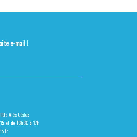
ite e-mail !
0105 Alès Cédex
h15 et de 13h30 à 17h
o.fr