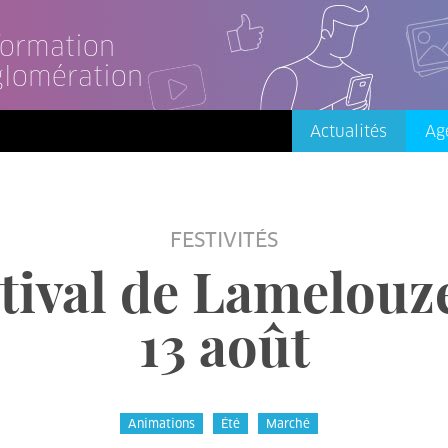
nformation
glomération
Actualités
Ag
FESTIVITÉS
ival de Lamelouze
13 août
Animations
Été
Marché