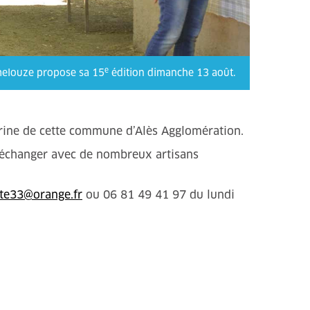
e
melouze propose sa 15
édition dimanche 13 août.
 vitrine de cette commune d’Alès Agglomération.
d’échanger avec de nombreux artisans
tte33@orange.fr
ou 06 81 49 41 97 du lundi