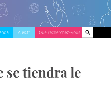
enda
Alès.fr
 se tiendra le