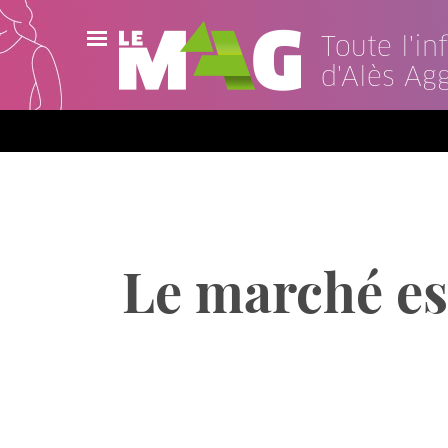
Toute l'i
d'Alès Ag
Actualités
Agenda
Publications
Vidéos
Le marché est
Contact