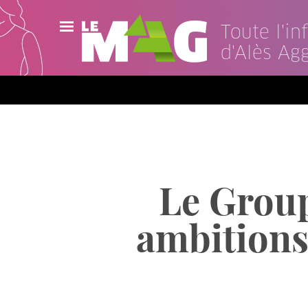
Toute l'i
d'Alès Ag
Actualités
Agenda
Publications
Vidéos
Le Group
Contact
ambitions