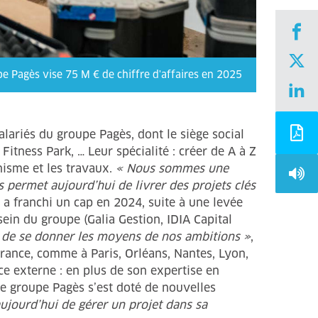
e Pagès vise 75 M € de chiffre d'affaires en 2025
lariés du groupe Pagès, dont le siège social
itness Park, … Leur spécialité : créer de A à Z
nisme et les travaux.
« Nous sommes une
 permet aujourd’hui de livrer des projets clés
a franchi un cap en 2024, suite à une levée
ein du groupe (Galia Gestion, IDIA Capital
, de se donner les moyens de nos ambitions »
,
rance, comme à Paris, Orléans, Nantes, Lyon,
ce externe : en plus de son expertise en
le groupe Pagès s’est doté de nouvelles
aujourd’hui de gérer un projet dans sa