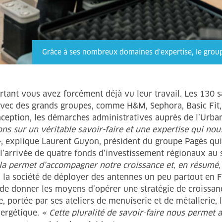
Grâce à ses nombreux domaines d'expertise, le group
tant vous avez forcément déjà vu leur travail. Les 130 sa
t avec des grands groupes, comme H&M, Sephora, Basic Fit, F
nception, les démarches administratives auprès de l’Urba
s sur un véritable savoir-faire et une expertise qui nous
»
, explique Laurent Guyon, président du groupe Pagès qui 
l’arrivée de quatre fonds d’investissement régionaux au s
la permet d’accompagner notre croissance et, en résumé
 la société de déployer des antennes un peu partout en F
s de donner les moyens d’opérer une stratégie de croissan
 portée par ses ateliers de menuiserie et de métallerie, 
nergétique.
« Cette pluralité de savoir-faire nous permet 