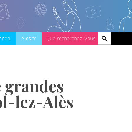
enda
Alès.fr
e grandes
l-lez-Alès