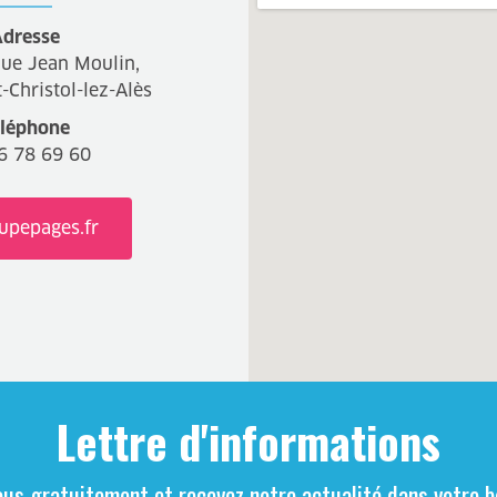
dresse
ue Jean Moulin,
-Christol-lez-Alès
léphone
6 78 69 60
upepages.fr
Lettre d'informations
ous gratuitement et recevez notre actualité dans votre bo