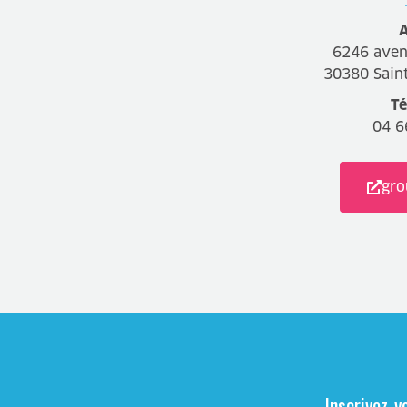
A
6246 aven
30380 Saint
Té
04 6
gro
Inscrivez-v