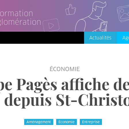
nformation
glomération
Actualités
Ag
ÉCONOMIE
e Pagès affiche d
 depuis St-Christo
Aménagement
Économie
Entreprise