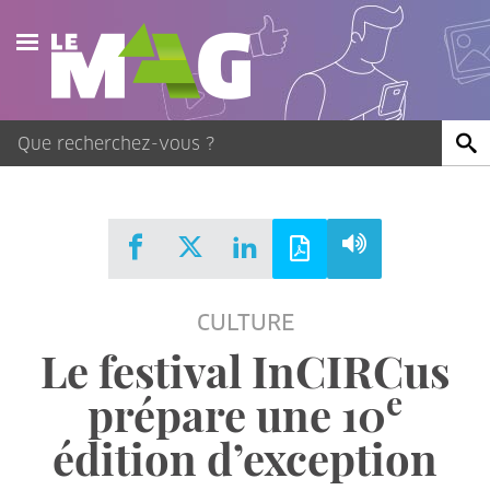
Actualités
Agenda
Publications
Vidéos
CULTURE
Contact
Le festival InCIRCus
e
prépare une 10
édition d’exception