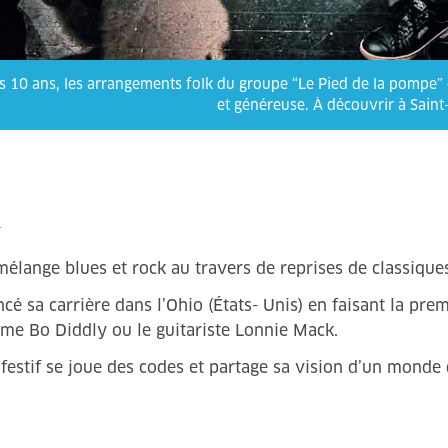
s 10 ans, les arrangements folk du groupe “Le Pied de la pompe” c
et généreuse. À découvrir à Sain
h
mélange blues et rock au travers de reprises de classiqu
 sa carrière dans l’Ohio (États- Unis) en faisant la premi
omme Bo Diddly ou le guitariste Lonnie Mack.
festif se joue des codes et partage sa vision d’un monde d