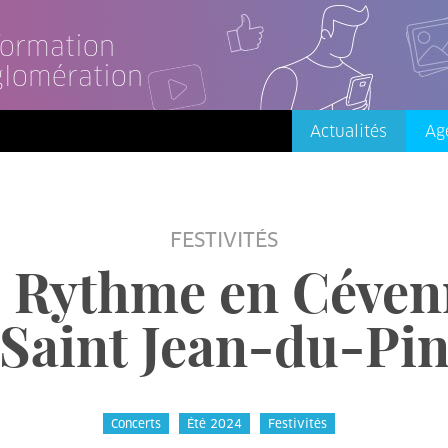
nformation
glomération
Actualités
Ag
FESTIVITÉS
du Rythme en Céve
Saint Jean-du-Pi
Concerts
Été 2024
Festivités