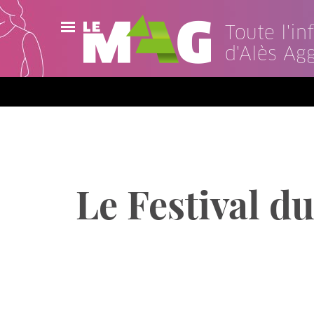
Toute l'i
d'Alès Ag
Actualités
Agenda
Publications
Vidéos
Le Festival 
Contact