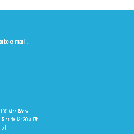
ite e-mail !
0105 Alès Cédex
h15 et de 13h30 à 17h
o.fr