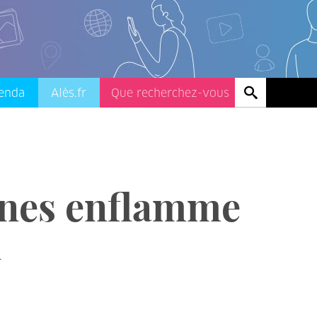
enda
Alès.fr
nnes enflamme
n